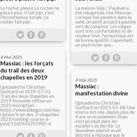
Le rocher pleure Le rocher ne
La maison Valy / Paulhan a
pleure plus, il fait pipi, c'est
été rebaptisée ciné Massiac.
l'incontinence totale. Le
Lorsque l'on pénètre dans la
rocher fait pipi
salle, un petit accueil à gauche
sert de comptoir. Les sièges
sont très confortables et de
couleur vive, l'acoustique est
de bonne qualité. Cependant,
on peut noter que...
8 Mai 2025
Massiac : les forçats
du trail des deux
chapelles en 2019
8 Mai 2025
Massiac :
Uploaded by Christian
Guittard on 2019-07-01.
manifestation divine
Trail des deux chapelles en
2019 Nouvelle édition en
Uploaded by Christian
2025 inscription :
Guittard on 2025-05-08. Une
https://www.klikego.com/insc
source est née, depuis plus de
ription/trail-des-2-chapelles-
4 ans un écoulement d'eau
2025/running-course-a-
s'est produit dans les
pied/1540943251985-6
escaliers du Bel Air. Le
deuxième adjoint avait
décrété à l'époque que le