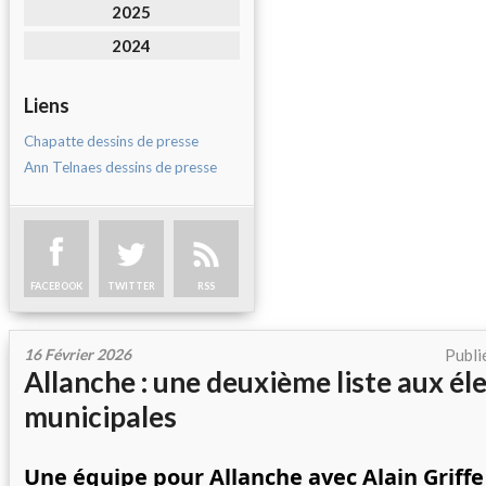
2025
2024
Liens
Chapatte dessins de presse
Ann Telnaes dessins de presse
FACEBOOK
TWITTER
RSS
16 Février 2026
Publi
Allanche : une deuxième liste aux él
municipales
Une équipe pour Allanche avec Alain Griffe